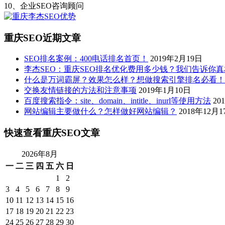
10、企业SEO咨询顾问
重庆SEO近期文章
SEO排名案例：400电话排名首页！
2019年2月19日
李杰SEO：重庆SEO排名优化费用多少钱？我们告诉你
什么是万词霸屏？效果怎么样？想做搜索引擎排名必看！
交换友情链接的方法和注意事项
2019年1月10日
百度搜索指令：site、domain、intitle、inurl等使用方法
20
网站编辑主要做什么？怎样做好网站编辑？
2018年12月1
快速查看重庆SEO文章
2026年8月
一
二
三
四
五
六
日
1
2
3
4
5
6
7
8
9
10
11
12
13
14
15
16
17
18
19
20
21
22
23
24
25
26
27
28
29
30