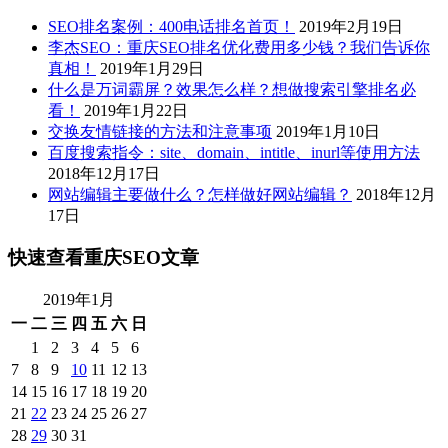
SEO排名案例：400电话排名首页！
2019年2月19日
李杰SEO：重庆SEO排名优化费用多少钱？我们告诉你
真相！
2019年1月29日
什么是万词霸屏？效果怎么样？想做搜索引擎排名必
看！
2019年1月22日
交换友情链接的方法和注意事项
2019年1月10日
百度搜索指令：site、domain、intitle、inurl等使用方法
2018年12月17日
网站编辑主要做什么？怎样做好网站编辑？
2018年12月
17日
快速查看重庆SEO文章
2019年1月
一
二
三
四
五
六
日
1
2
3
4
5
6
7
8
9
10
11
12
13
14
15
16
17
18
19
20
21
22
23
24
25
26
27
28
29
30
31