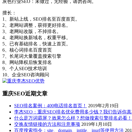
灰色行业SEO：未做过，无经验，请勿咨询。
擅长：
1、新站上线，SEO排名至百度首页。
2、老网站调整，获得更好排名。
3、老网站改版，不掉排名。
4、老网站换新域名，权重平移。
5、已有基础排名，快速上首页。
6、核心词排名百度首页
7、长尾词大量覆盖搜索引擎
8、网站降权后恢复排名
9、个人SEO技术培训
10、企业SEO咨询顾问
重庆SEO近期文章
SEO排名案例：400电话排名首页！
2019年2月19日
李杰SEO：重庆SEO排名优化费用多少钱？我们告诉你
什么是万词霸屏？效果怎么样？想做搜索引擎排名必看！
交换友情链接的方法和注意事项
2019年1月10日
百度搜索指令：site、domain、intitle、inurl等使用方法
20