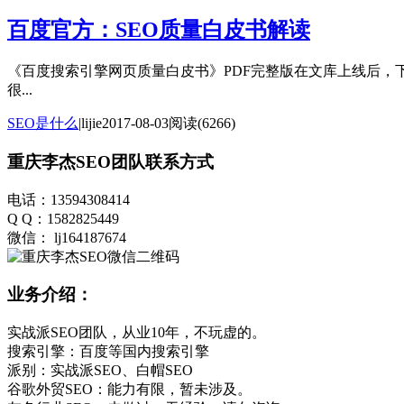
百度官方：SEO质量白皮书解读
《百度搜索引擎网页质量白皮书》PDF完整版在文库上线后，下载
很...
SEO是什么
|
lijie
2017-08-03
阅读(6266)
重庆李杰SEO团队联系方式
电话：13594308414
Q Q：1582825449
微信： lj164187674
业务介绍：
实战派SEO团队，从业10年，不玩虚的。
搜索引擎：百度等国内搜索引擎
派别：实战派SEO、白帽SEO
谷歌外贸SEO：能力有限，暂未涉及。