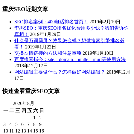
重庆SEO近期文章
SEO排名案例：400电话排名首页！
2019年2月19日
李杰SEO：重庆SEO排名优化费用多少钱？我们告诉你
真相！
2019年1月29日
什么是万词霸屏？效果怎么样？想做搜索引擎排名必
看！
2019年1月22日
交换友情链接的方法和注意事项
2019年1月10日
百度搜索指令：site、domain、intitle、inurl等使用方法
2018年12月17日
网站编辑主要做什么？怎样做好网站编辑？
2018年12月
17日
快速查看重庆SEO文章
2026年8月
一
二
三
四
五
六
日
1
2
3
4
5
6
7
8
9
10
11
12
13
14
15
16