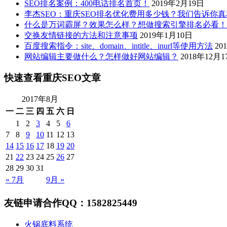
SEO排名案例：400电话排名首页！
2019年2月19日
李杰SEO：重庆SEO排名优化费用多少钱？我们告诉你
什么是万词霸屏？效果怎么样？想做搜索引擎排名必看！
交换友情链接的方法和注意事项
2019年1月10日
百度搜索指令：site、domain、intitle、inurl等使用方法
20
网站编辑主要做什么？怎样做好网站编辑？
2018年12月1
快速查看重庆SEO文章
2017年8月
一
二
三
四
五
六
日
1
2
3
4
5
6
7
8
9
10
11
12
13
14
15
16
17
18
19
20
21
22
23
24
25
26
27
28
29
30
31
« 7月
9月 »
友链申请合作QQ：1582825449
火锅底料系统